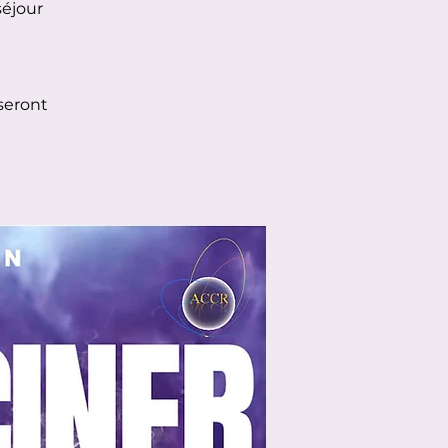
séjour
 seront