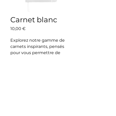
Carnet blanc
Prix
10,00 €
Explorez notre gamme de
carnets inspirants, pensés
pour vous permettre de
prendre des notes, méditer
et réfléchir sur les
enseignements sacrés.
Fabriqués avec soin, ces
carnets allient élégance et
fonctionnalité pour vous offrir
une expérience d'écriture
unique.